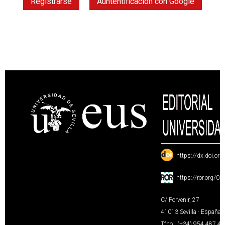
Registrarse
Auntentificación con Google
:
https://dx.doi.or
:
https://ror.org/0
C/ Porvenir, 27
41013 Sevilla · España
Tfno.: (+34) 954 487 4