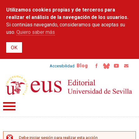
Pasar al
Utilizamos cookies propias y de terceros para
contenido
principal
realizar el análisis de la navegación de los usuarios.
Si continúas navegando, consideramos que aceptas su
uso.
Quiero saber más
Blog
Accesibilidad
Debe iniciar sesión para realizar esta acción