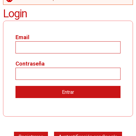
MENSAJE DE ERROR
Login
Email
Contraseña