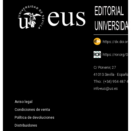
:
https://dx.doi.or
:
https://ror.org/0
C/ Porvenir, 27
41013 Sevilla · España
Tfno.: (+34) 954 487 4
info-eus@us.es
Aviso legal
Condiciones de venta
Política de devoluciones
Distribuidores