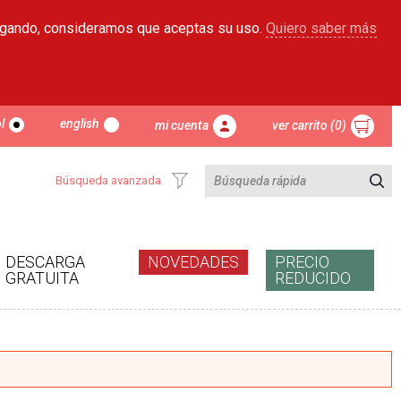
egando, consideramos que aceptas su uso.
Quiero saber más
l
english
mi cuenta
ver carrito (0)
Búsqueda avanzada
DESCARGA
NOVEDADES
PRECIO
GRATUITA
REDUCIDO