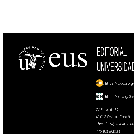
:
https://dx.doi.or
:
https://ror.org/0
C/ Porvenir, 27
41013 Sevilla · España
Tfno.: (+34) 954 487 4
info-eus@us.es