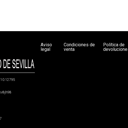
Aviso
Condiciones de
Política de
legal
venta
devolucione
g/10.12795
5sv8jh98
47