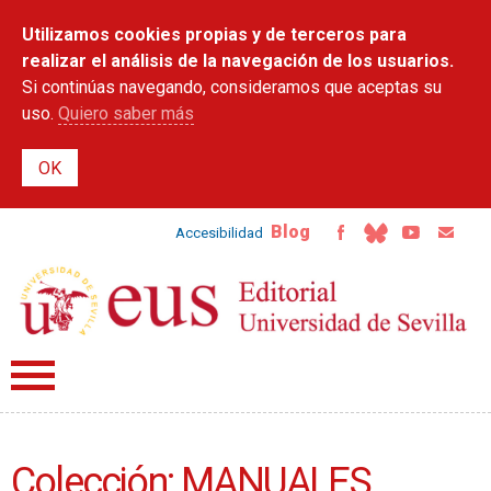
Pasar al
Utilizamos cookies propias y de terceros para
contenido
principal
realizar el análisis de la navegación de los usuarios.
Si continúas navegando, consideramos que aceptas su
uso.
Quiero saber más
Blog
Accesibilidad
Colección: MANUALES