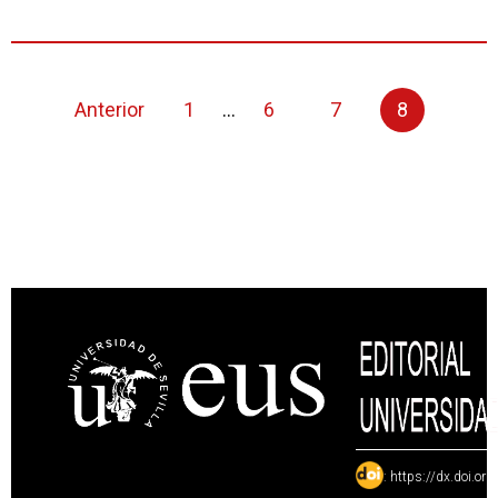
Anterior
1
...
6
7
8
:
https://dx.doi.or