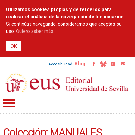
Pasar al
Utilizamos cookies propias y de terceros para
contenido
principal
realizar el análisis de la navegación de los usuarios.
Si continúas navegando, consideramos que aceptas su
uso.
Quiero saber más
Blog
Accesibilidad
Colección: MANUALES