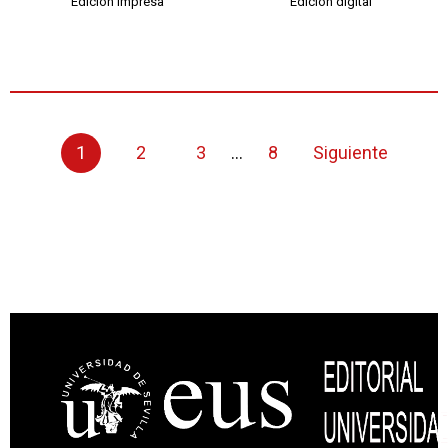
Edición impresa
Edición digital
1
2
3
...
8
Siguiente