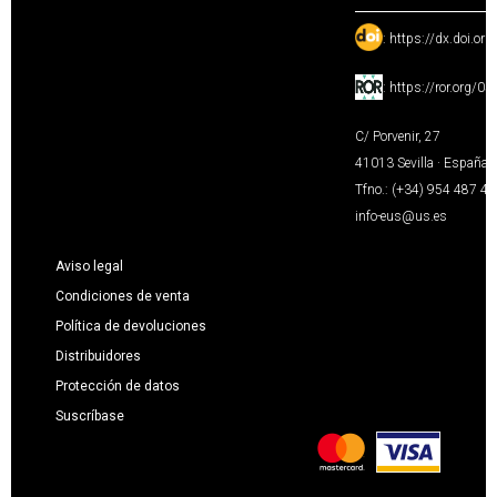
:
https://dx.doi.or
:
https://ror.org/0
C/ Porvenir, 27
41013 Sevilla · España
Tfno.: (+34) 954 487 4
info-eus@us.es
Aviso legal
Condiciones de venta
Política de devoluciones
Distribuidores
Protección de datos
Suscríbase