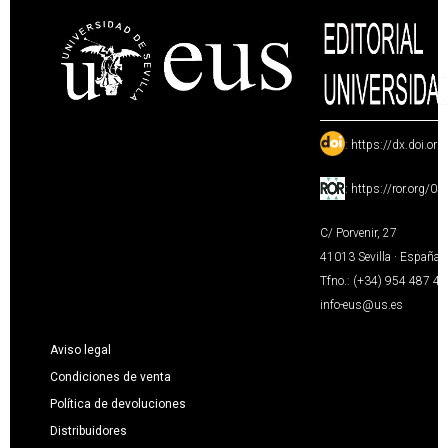
:
https://dx.doi.or
:
https://ror.org/0
C/ Porvenir, 27
41013 Sevilla · España
Tfno.: (+34) 954 487 4
info-eus@us.es
Aviso legal
Condiciones de venta
Política de devoluciones
Distribuidores