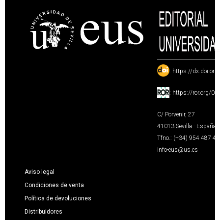
:
https://dx.doi.or
:
https://ror.org/0
C/ Porvenir, 27
41013 Sevilla · España
Tfno.: (+34) 954 487 4
info-eus@us.es
Aviso legal
Condiciones de venta
Política de devoluciones
Distribuidores