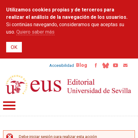
Pasar al
Utilizamos cookies propias y de terceros para
contenido
principal
realizar el análisis de la navegación de los usuarios.
Si continúas navegando, consideramos que aceptas su
uso.
Quiero saber más
Blog
Accesibilidad
Debe iniciar sesión para realizar esta acción