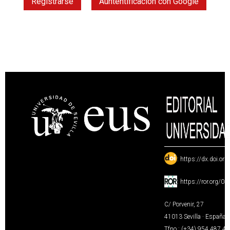
Registrarse
Auntentificación con Google
:
https://dx.doi.or
:
https://ror.org/0
C/ Porvenir, 27
41013 Sevilla · España
Tfno.: (+34) 954 487 4