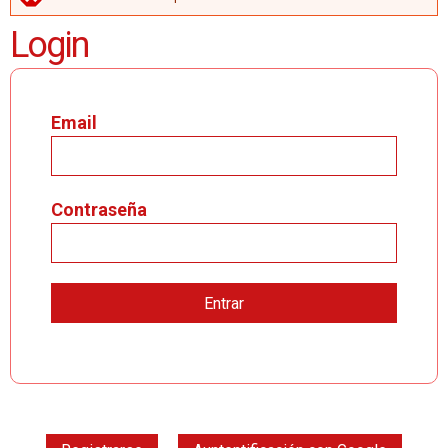
MENSAJE DE ERROR
Login
Email
Contraseña