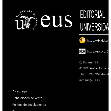
:
https://dx.doi.or
:
https://ror.org/0
C/ Porvenir, 27
41013 Sevilla · España
Tfno.: (+34) 954 487 4
info-eus@us.es
Aviso legal
Condiciones de venta
Política de devoluciones