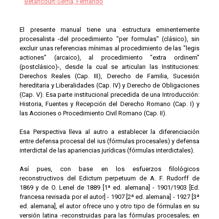
Betancourt-Serna, Fernando
El presente manual tiene una estructura eminentemente
procesalista -del procedimiento "per formulas" (clásico), sin
excluir unas referencias mínimas al procedimiento de las "legis
actiones" (arcaico), al procedimiento "extra ordinem"
(postclásico)-, desde la cual se articulan las Instituciones:
Derechos Reales (Cap. III), Derecho de Familia, Sucesión
hereditaria y Liberalidades (Cap. IV) y Derecho de Obligaciones
(Cap. V). Esa parte institucional precedida de una Introducción:
Historia, Fuentes y Recepción del Derecho Romano (Cap. I) y
las Acciones o Procedimiento Civil Romano (Cap. II).
Esa Perspectiva lleva al autro a establecer la diferenciación
entre defensa procesal del ius (fórmulas procesales) y defensa
interdictal de las apariencias jurídicas (fórmulas interdictales).
Así pues, con base en los esfuerzos filológicos
reconstructivos del Edictum perpetuum de A. F. Rudorff de
1869 y de O. Lenel de 1889 [1ª ed. alemana] - 1901/1903 [Ed.
francesa revisada por el autor] - 1907 [2ª ed. alemana] - 1927 [3ª
ed. alemana], el autor ofrece uno y otro tipo de fórmulas en su
versión latina -reconstruidas para las fórmulas procesales; en