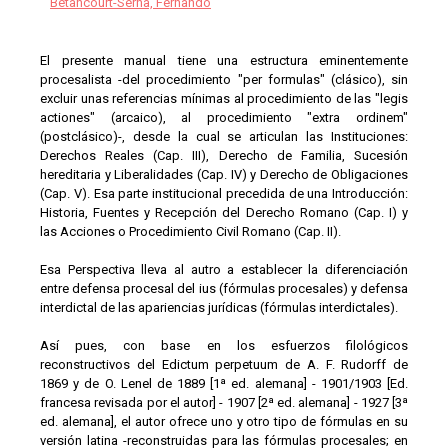
Betancourt-Serna, Fernando
El presente manual tiene una estructura eminentemente
procesalista -del procedimiento "per formulas" (clásico), sin
excluir unas referencias mínimas al procedimiento de las "legis
actiones" (arcaico), al procedimiento "extra ordinem"
(postclásico)-, desde la cual se articulan las Instituciones:
Derechos Reales (Cap. III), Derecho de Familia, Sucesión
hereditaria y Liberalidades (Cap. IV) y Derecho de Obligaciones
(Cap. V). Esa parte institucional precedida de una Introducción:
Historia, Fuentes y Recepción del Derecho Romano (Cap. I) y
las Acciones o Procedimiento Civil Romano (Cap. II).
Esa Perspectiva lleva al autro a establecer la diferenciación
entre defensa procesal del ius (fórmulas procesales) y defensa
interdictal de las apariencias jurídicas (fórmulas interdictales).
Así pues, con base en los esfuerzos filológicos
reconstructivos del Edictum perpetuum de A. F. Rudorff de
1869 y de O. Lenel de 1889 [1ª ed. alemana] - 1901/1903 [Ed.
francesa revisada por el autor] - 1907 [2ª ed. alemana] - 1927 [3ª
ed. alemana], el autor ofrece uno y otro tipo de fórmulas en su
versión latina -reconstruidas para las fórmulas procesales; en