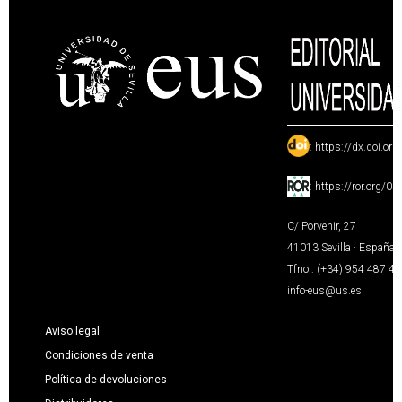
:
https://dx.doi.or
:
https://ror.org/0
C/ Porvenir, 27
41013 Sevilla · España
Tfno.: (+34) 954 487 4
info-eus@us.es
Aviso legal
Condiciones de venta
Política de devoluciones