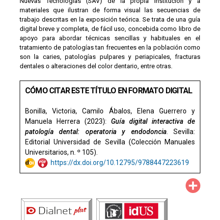
Nuevas Tecnologías (SAV) de la propia institución y a
materiales que ilustran de forma visual las secuencias de
trabajo descritas en la exposición teórica. Se trata de una guía
digital breve y completa, de fácil uso, concebida como libro de
apoyo para abordar técnicas sencillas y habituales en el
tratamiento de patologías tan frecuentes en la población como
son la caries, patologías pulpares y periapicales, fracturas
dentales o alteraciones del color dentario, entre otras.
CÓMO CITAR ESTE TÍTULO EN FORMATO DIGITAL
Bonilla, Victoria, Camilo Ábalos, Elena Guerrero y
Manuela Herrera (2023):
Guía digital interactiva de
patología dental: operatoria y endodoncia
. Sevilla:
Editorial Universidad de Sevilla (Colección Manuales
Universitarios, n. º 105).
https://dx.doi.org/10.12795/9788447223619
Compa