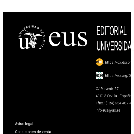
:
https://dx.doi.or
:
https://ror.org/0
C/ Porvenir, 27
41013 Sevilla · España
Tfno.: (+34) 954 487 4
info-eus@us.es
Aviso legal
Condiciones de venta