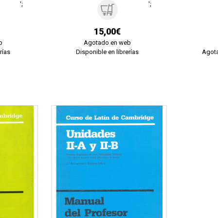
';
';
15,00€
b
Agotado en web
rías
Disponible en librerías
Agota