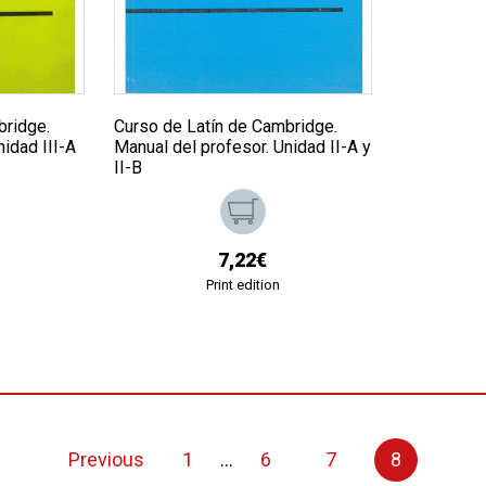
bridge.
Curso de Latín de Cambridge.
nidad III-A
Manual del profesor. Unidad II-A y
II-B
7,22€
Print edition
Previous
1
...
6
7
8