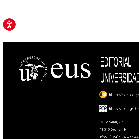
:
https://dx.doi.or
:
https://ror.org/0
C/ Porvenir, 27
41013 Sevilla · España
Tfno.: (+34) 954 487 4