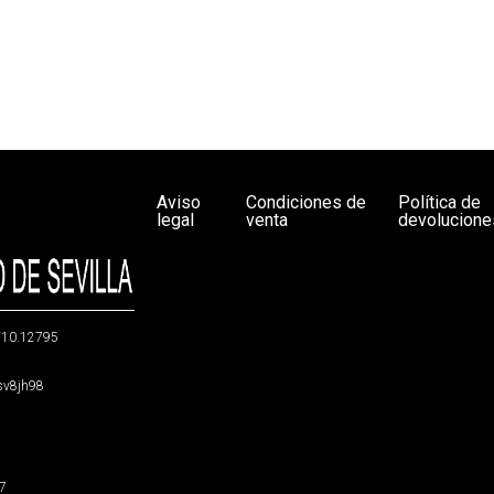
Aviso
Condiciones de
Política de
legal
venta
devolucione
g/10.12795
5sv8jh98
47