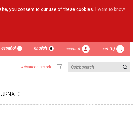
site, you consent to our use of these cookies.
I want to know
español
english
account
cart (0)
Advanced search
OURNALS