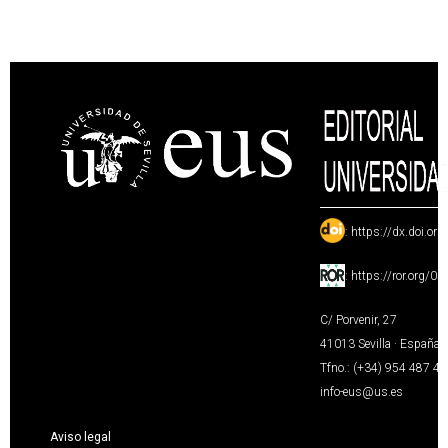
:
https://dx.doi.or
:
https://ror.org/0
C/ Porvenir, 27
41013 Sevilla · España
Tfno.: (+34) 954 487 4
info-eus@us.es
Aviso legal