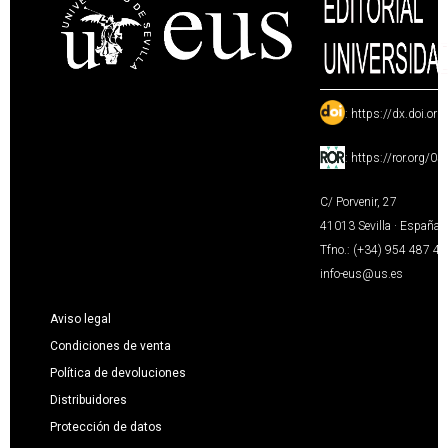
:
https://dx.doi.or
:
https://ror.org/0
C/ Porvenir, 27
41013 Sevilla · España
Tfno.: (+34) 954 487 4
info-eus@us.es
Aviso legal
Condiciones de venta
Política de devoluciones
Distribuidores
Protección de datos