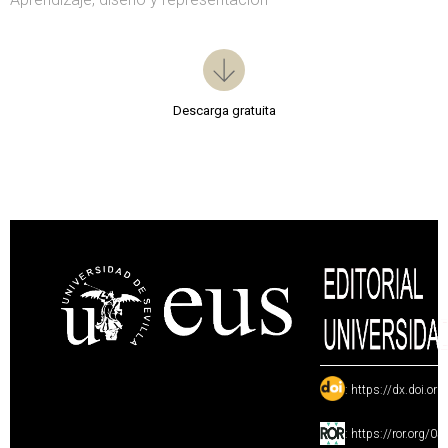
Descarga gratuita
:
https://dx.doi.or
:
https://ror.org/0