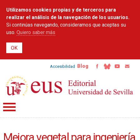
Pasar al
Utilizamos cookies propias y de terceros para
contenido
principal
realizar el análisis de la navegación de los usuarios.
Si continúas navegando, consideramos que aceptas su
uso.
Quiero saber más
Blog
Accesibilidad
Mejora vegetal para ingeniería