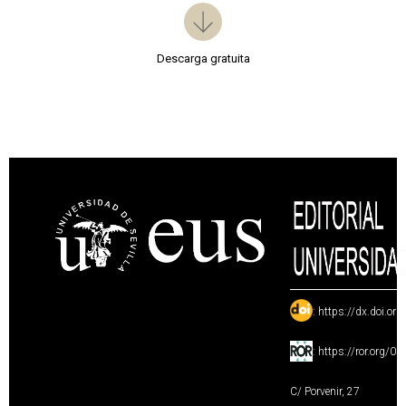
Descarga gratuita
:
https://dx.doi.or
:
https://ror.org/0
C/ Porvenir, 27