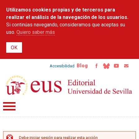
Pasar al
Utilizamos cookies propias y de terceros para
contenido
principal
realizar el análisis de la navegación de los usuarios.
Si continúas navegando, consideramos que aceptas su
uso.
Quiero saber más
Blog
Accesibilidad
Debe iniciar sesión para realizar esta acción