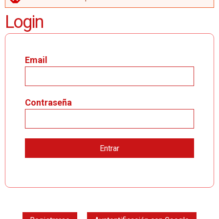
MENSAJE DE ERROR
Login
Email
Contraseña