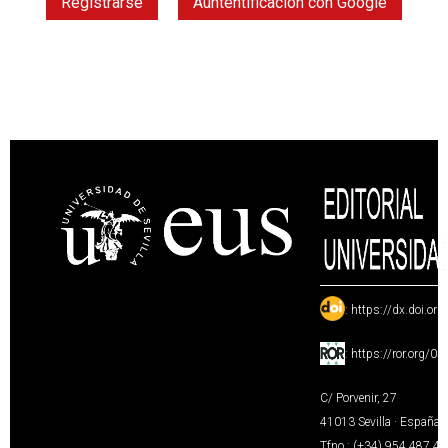
Registrarse
Auntentificación con Google
:
https://dx.doi.or
:
https://ror.org/0
C/ Porvenir, 27
41013 Sevilla · España
Tfno.: (+34) 954 487 4