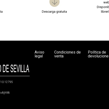
we
Disponib
ta
Descarga gratuita
librer
Aviso
Condiciones de
Política de
legal
venta
devolucione
g/10.12795
5sv8jh98