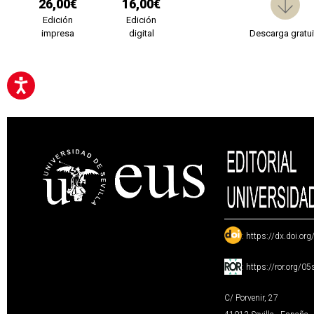
26,00€
16,00€
Edición
Edición
impresa
digital
Descarga gratui
:
https://dx.doi.or
:
https://ror.org/0
C/ Porvenir, 27