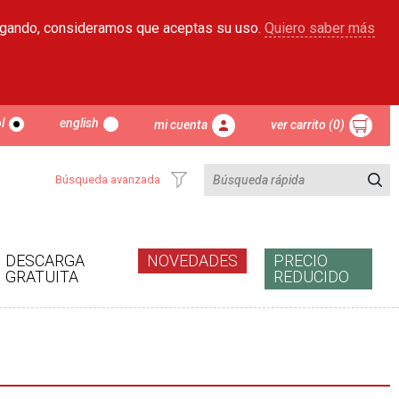
egando, consideramos que aceptas su uso.
Quiero saber más
l
english
mi cuenta
ver carrito (0)
Búsqueda avanzada
DESCARGA
NOVEDADES
PRECIO
GRATUITA
REDUCIDO