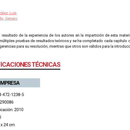
ález, Luis
o, Genaro
 resultado de la experiencia de los autores en la impartición de esta materi
múltiples pruebas de resultados teóricos y se ha completado cada capítulo c
erencias para su resolución, mientras que otros son válidos para la introdu
FICACIONES TÉCNICAS
 IMPRESA
4-472-1238-5
 290086
icación: 2010
0
 x 24 cm