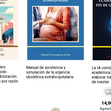
atro
Manual de asistencia y
La IA como
todo
simulación de la urgencia
académica:
bilización
obstétrica extrahospitalaria
elaborar tr
s por razón
de máster
14,0
Agotad