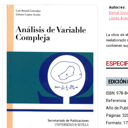
Autor/es:
Bernal Gonz
López Aced
La obra es el
reelaborado 
contienen sug
ESPECI
EDICIÓN
ISBN: 978-8
Referencia:
Año de Publ
Páginas: 32
Formato: 17