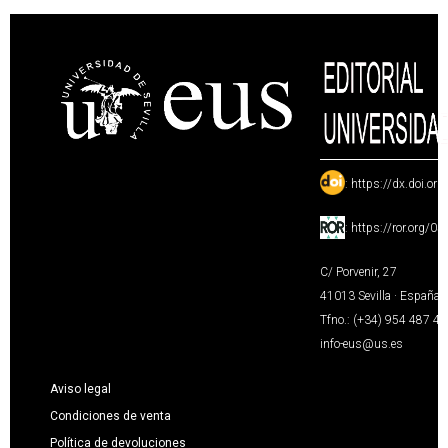
:
https://dx.doi.or
:
https://ror.org/0
C/ Porvenir, 27
41013 Sevilla · España
Tfno.: (+34) 954 487 4
info-eus@us.es
Aviso legal
Condiciones de venta
Política de devoluciones