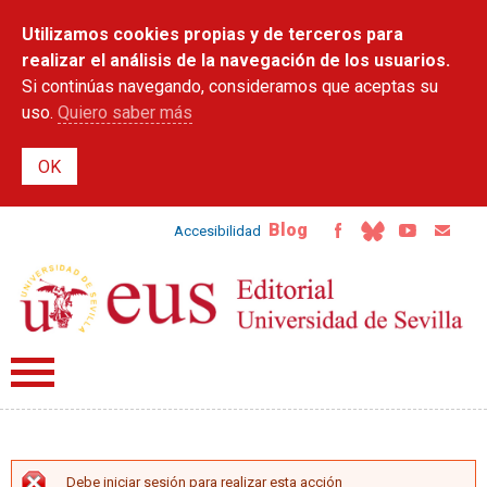
Pasar al
Utilizamos cookies propias y de terceros para
contenido
principal
realizar el análisis de la navegación de los usuarios.
Si continúas navegando, consideramos que aceptas su
uso.
Quiero saber más
Blog
Accesibilidad
Debe iniciar sesión para realizar esta acción