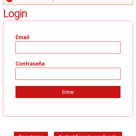
MENSAJE DE ERROR
Login
Email
Contraseña