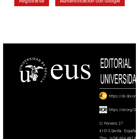
Registrarse
Auntentificación con Google
:
https://dx.doi.or
:
https://ror.org/0
C/ Porvenir, 27
41013 Sevilla · España
Tfno.: (+34) 954 487 4