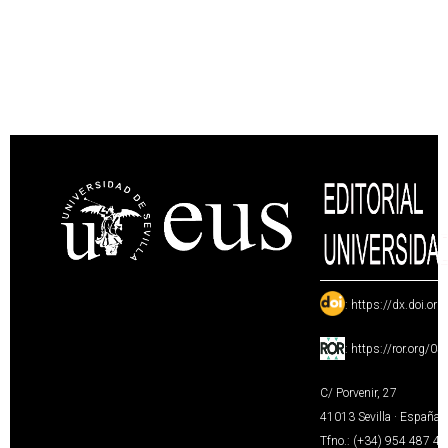
:
https://dx.doi.or
:
https://ror.org/0
C/ Porvenir, 27
41013 Sevilla · España
Tfno.: (+34) 954 487 4