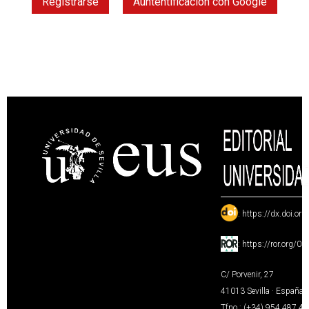
Registrarse
Auntentificación con Google
:
https://dx.doi.or
:
https://ror.org/0
C/ Porvenir, 27
41013 Sevilla · España
Tfno.: (+34) 954 487 4