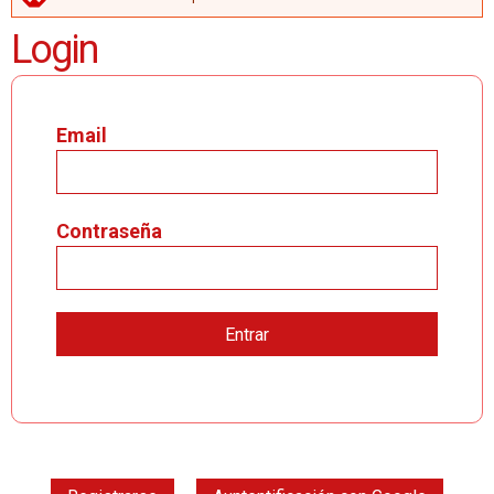
MENSAJE DE ERROR
Login
Email
Contraseña