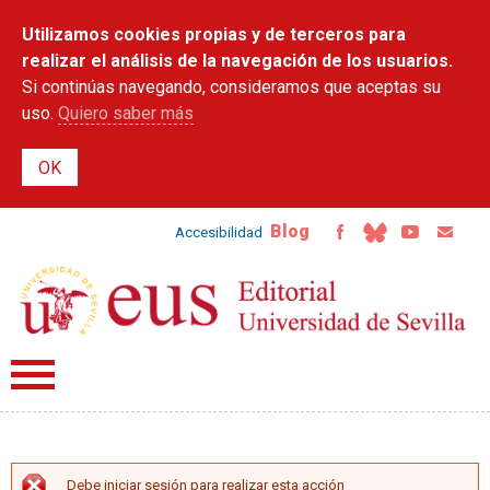
Pasar al
Utilizamos cookies propias y de terceros para
contenido
principal
realizar el análisis de la navegación de los usuarios.
Si continúas navegando, consideramos que aceptas su
uso.
Quiero saber más
Blog
Accesibilidad
Debe iniciar sesión para realizar esta acción