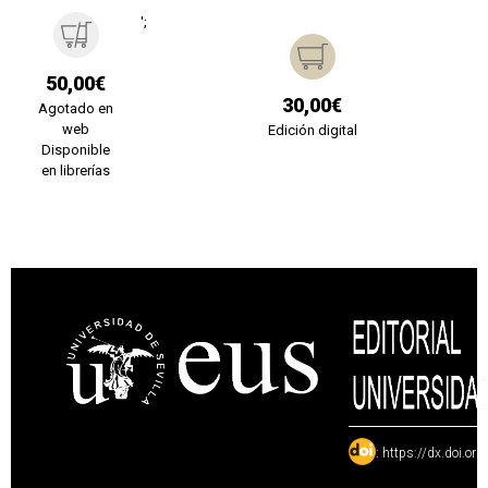
';
50,00€
30,00€
Agotado en
web
Edición digital
Disponible
en librerías
:
https://dx.doi.or