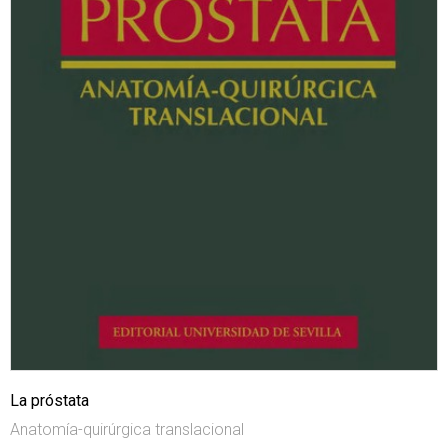
La próstata
Anatomía-quirúrgica translacional