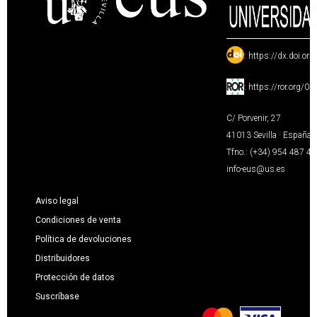
:
https://dx.doi.or
:
https://ror.org/0
C/ Porvenir, 27
41013 Sevilla · España
Tfno.: (+34) 954 487 4
info-eus@us.es
Aviso legal
Condiciones de venta
Política de devoluciones
Distribuidores
Protección de datos
Suscríbase