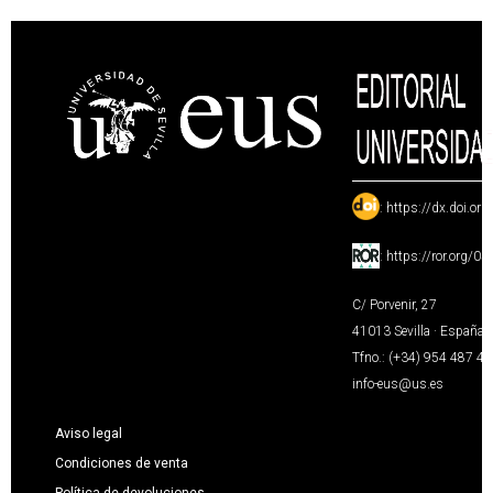
:
https://dx.doi.or
:
https://ror.org/0
C/ Porvenir, 27
41013 Sevilla · España
Tfno.: (+34) 954 487 4
info-eus@us.es
Aviso legal
Condiciones de venta
Política de devoluciones