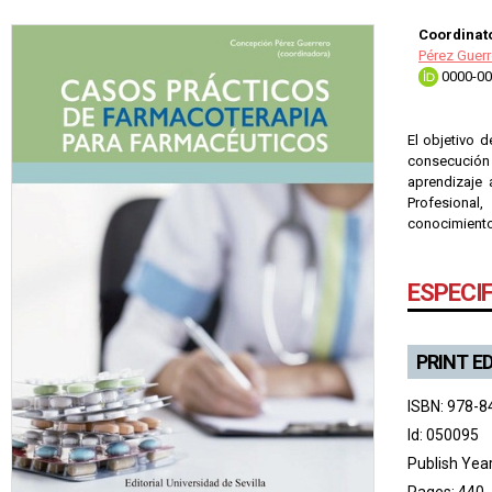
Coordinato
Pérez Guer
0000-00
El objetivo d
consecución
aprendizaje
Profesional
conocimiento
ESPECI
PRINT E
ISBN: 978-8
Id: 050095
Publish Yea