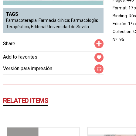
Pages: 440
Format: 17 
TAGS
Binding: Rús
Farmacoterapia; Farmacia clínica; Farmacología;
Edición: 1ª 
Terapéutica; Editorial Universidad de Sevilla
Collection:
C
Nº: 95
Compartir
Share
Add to favorites
Versión para impresión
RELATED ITEMS