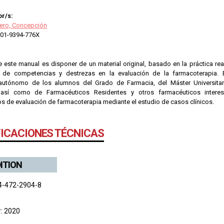
r/s:
rero, Concepción
01-9394-776X
e este manual es disponer de un material original, basado en la práctica real
 de competencias y destrezas en la evaluación de la farmacoterapia. E
 autónomo de los alumnos del Grado de Farmacia, del Máster Universitar
, así como de Farmacéuticos Residentes y otros farmacéuticos interes
s de evaluación de farmacoterapia mediante el estudio de casos clínicos.
FICACIONES TÉCNICAS
DITION
4-472-2904-8
r: 2020