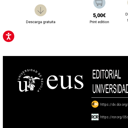
D
5,00€
Descarga gratuita
Print edition
:
https://dx.doi.or
:
https://ror.org/0