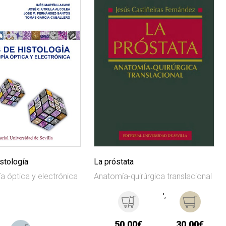
stología
La próstata
a óptica y electrónica
Anatomía-quirúrgica translacional
';
50,00€
30,00€