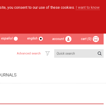
site, you consent to our use of these cookies.
I want to know
español
english
account
cart (0)
Advanced search
OURNALS