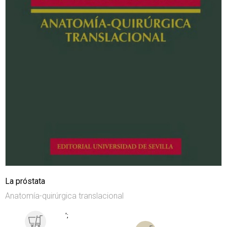
La próstata
Anatomía-quirúrgica translacional
';