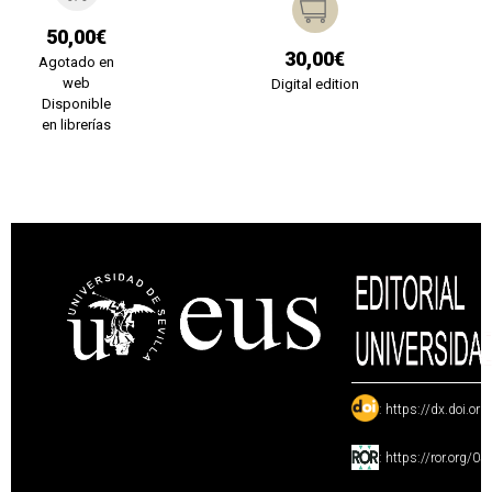
50,00€
30,00€
Agotado en
web
Digital edition
Disponible
en librerías
:
https://dx.doi.or
:
https://ror.org/0