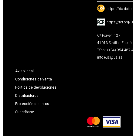
:
https://dx.doi.or
:
https://ror.org/0
C/ Porvenir, 27
41013 Sevilla · España
Tfno.: (+34) 954 487 4
info-eus@us.es
Aviso legal
Condiciones de venta
Política de devoluciones
Distribuidores
Protección de datos
Suscríbase