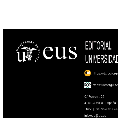
:
https://dx.doi.or
:
https://ror.org/0
C/ Porvenir, 27
41013 Sevilla · España
Tfno.: (+34) 954 487 4
info-eus@us.es