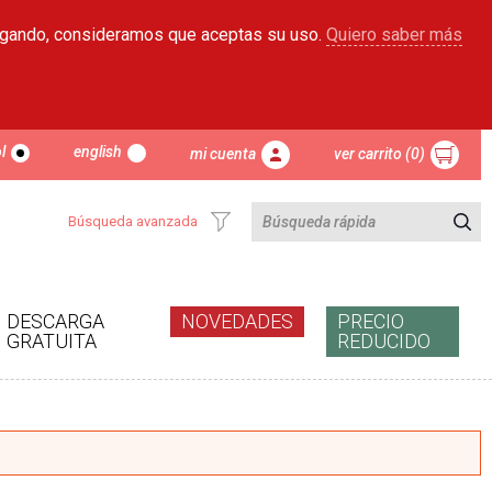
egando, consideramos que aceptas su uso.
Quiero saber más
l
english
mi cuenta
ver carrito (0)
Búsqueda avanzada
DESCARGA
NOVEDADES
PRECIO
GRATUITA
REDUCIDO