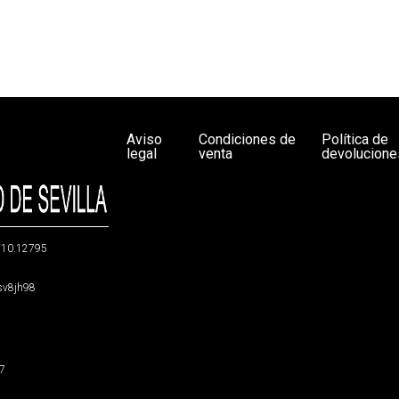
Aviso
Condiciones de
Política de
legal
venta
devolucione
g/10.12795
5sv8jh98
47