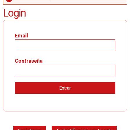
MENSAJE DE ERROR
Login
Email
Contraseña