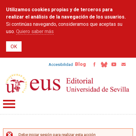
Pasar al
Utilizamos cookies propias y de terceros para
contenido
principal
realizar el análisis de la navegación de los usuarios.
Si continúas navegando, consideramos que aceptas su
uso.
Quiero saber más
Blog
Accesibilidad
Debe iniciar sesión para realizar esta acción