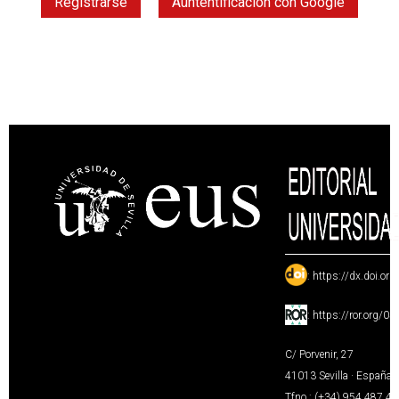
Registrarse
Auntentificación con Google
:
https://dx.doi.or
:
https://ror.org/0
C/ Porvenir, 27
41013 Sevilla · España
Tfno.: (+34) 954 487 4