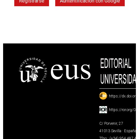
Registrarse
Auntentificación con Google
:
https://dx.doi.or
:
https://ror.org/0
C/ Porvenir, 27
41013 Sevilla · España
Tfno.: (+34) 954 487 4