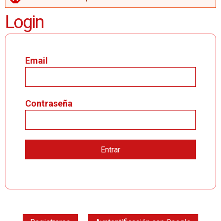
MENSAJE DE ERROR
Login
Email
Contraseña