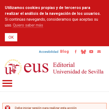
Pasar al
Utilizamos cookies propias y de terceros para
contenido
principal
realizar el análisis de la navegación de los usuarios.
Si continúas navegando, consideramos que aceptas su
uso.
Quiero saber más
Blog
Accesibilidad
Debe iniciar sesión para realizar esta acción