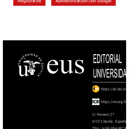
Registrarse
Auntentificación con Google
:
https://dx.doi.or
:
https://ror.org/0
C/ Porvenir, 27
41013 Sevilla · España
Tfno.: (+34) 954 487 4