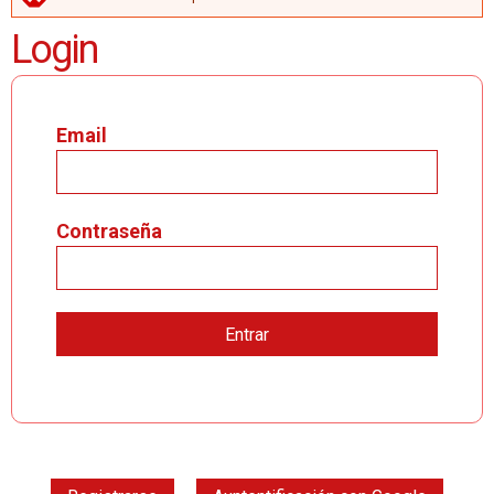
MENSAJE DE ERROR
Login
Email
Contraseña