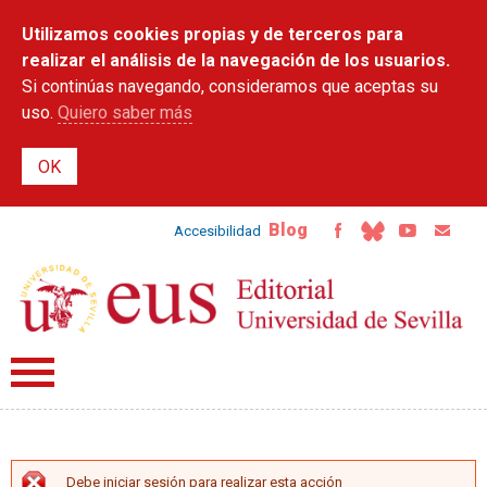
Pasar al
Utilizamos cookies propias y de terceros para
contenido
principal
realizar el análisis de la navegación de los usuarios.
Si continúas navegando, consideramos que aceptas su
uso.
Quiero saber más
Blog
Accesibilidad
Debe iniciar sesión para realizar esta acción