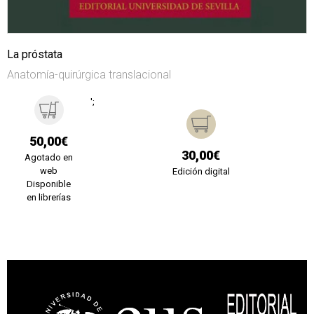
La próstata
Anatomía-quirúrgica translacional
';
50,00€
30,00€
Agotado en
web
Edición digital
Disponible
en librerías