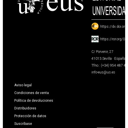
:
https://dx.doi.or
:
https://ror.org/0
C/ Porvenir, 27
41013 Sevilla · España
Tfno.: (+34) 954 487 4
info-eus@us.es
Aviso legal
Condiciones de venta
Política de devoluciones
Distribuidores
Protección de datos
Suscríbase