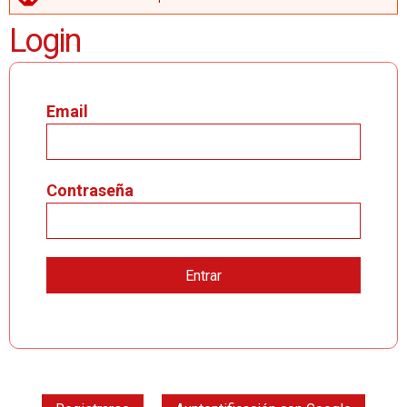
MENSAJE DE ERROR
Login
Email
Contraseña