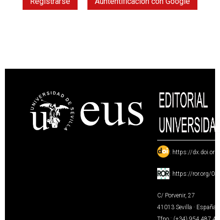
Registrarse
Auntentificación con Google
:
https://dx.doi.or
:
https://ror.org/0
C/ Porvenir, 27
41013 Sevilla · España
Tfno.: (+34) 954 487 4