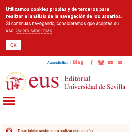
Pasar al
Utilizamos cookies propias y de terceros para
contenido
principal
realizar el análisis de la navegación de los usuarios.
Si continúas navegando, consideramos que aceptas su
uso.
Quiero saber más
Blog
Accesibilidad
Debe iniciar sesión para realizar esta acción