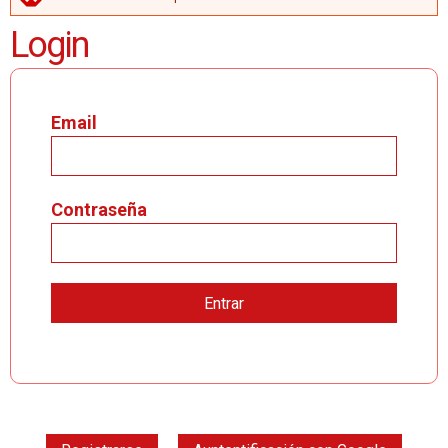
MENSAJE DE ERROR
Login
Email
Contraseña