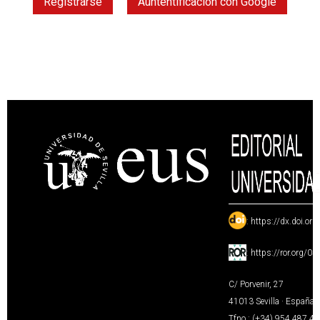
Registrarse
Auntentificación con Google
:
https://dx.doi.or
:
https://ror.org/0
C/ Porvenir, 27
41013 Sevilla · España
Tfno.: (+34) 954 487 4