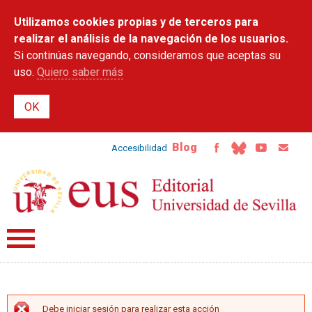
Pasar al
Utilizamos cookies propias y de terceros para
contenido
principal
realizar el análisis de la navegación de los usuarios.
Si continúas navegando, consideramos que aceptas su
uso.
Quiero saber más
Blog
Accesibilidad
Debe iniciar sesión para realizar esta acción