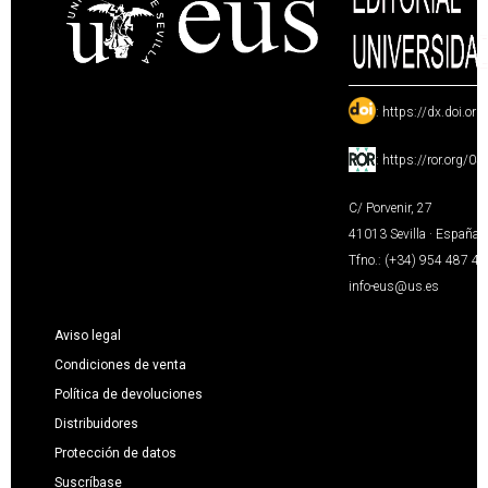
:
https://dx.doi.or
:
https://ror.org/0
C/ Porvenir, 27
41013 Sevilla · España
Tfno.: (+34) 954 487 4
info-eus@us.es
Aviso legal
Condiciones de venta
Política de devoluciones
Distribuidores
Protección de datos
Suscríbase