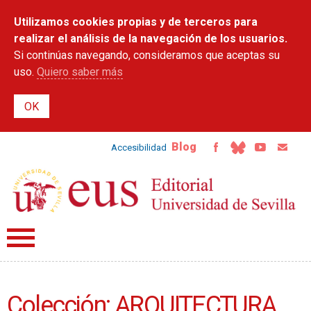
Pasar al
Utilizamos cookies propias y de terceros para
contenido
principal
realizar el análisis de la navegación de los usuarios.
Si continúas navegando, consideramos que aceptas su
uso.
Quiero saber más
Blog
Accesibilidad
Colección: ARQUITECTURA,