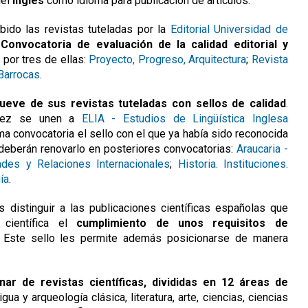
del
inglés
como idioma para publicación de artículos.
bido las revistas tuteladas por la
Editorial Universidad de
 Convocatoria de evaluación de la calidad editorial y
T
por tres de ellas:
Proyecto, Progreso, Arquitectura
;
Revista
 Barrocas
.
ueve de sus revistas tuteladas con sellos de calidad
.
 vez se unen a
ELIA - Estudios de Lingüística Inglesa
 convocatoria el sello con el que ya había sido reconocida
 deberán renovarlo en posteriores convocatorias:
Araucaria -
ades y Relaciones Internacionales
;
Historia. Instituciones.
ía
.
 distinguir a las publicaciones científicas españolas que
 científica el
cumplimiento de unos requisitos de
. Este sello les permite además posicionarse de manera
ar de revistas científicas, divididas en 12 áreas de
ntigua y arqueología clásica, literatura, arte, ciencias, ciencias