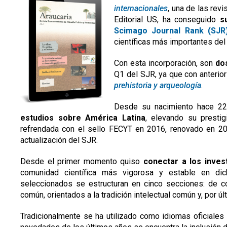
internacionales
, una de las revi
Editorial US, ha conseguido
su
Scimago Journal Rank (SJR
científicas más importantes de
Con esta incorporación, son
dos
Q1 del SJR, ya que con anterio
prehistoria y arqueología
.
Desde su nacimiento hace 22 
estudios sobre América Latina
, elevando su presti
refrendada con el sello FECYT en 2016, renovado en 201
actualización del SJR.
Desde el primer momento quiso
conectar a los inves
comunidad científica más vigorosa y estable en dic
seleccionados se estructuran en cinco secciones: de c
común, orientados a la tradición intelectual común y, por 
Tradicionalmente se ha utilizado como idiomas oficiales 