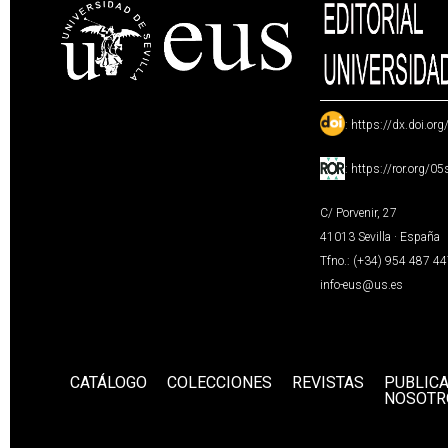
:
https://dx.doi.or
:
https://ror.org/0
C/ Porvenir, 27
41013 Sevilla · España
Tfno.: (+34) 954 487 4
info-eus@us.es
CATÁLOGO
COLECCIONES
REVISTAS
PUBLIC
NOSOTR