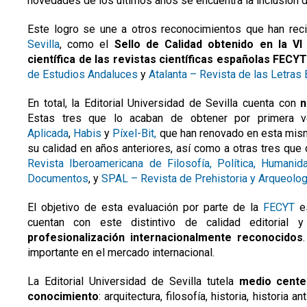
novedades de los últimos años se encuentra la inclusión 
Este logro se une a otros reconocimientos que han reci
Sevilla
, como el
Sello de Calidad obtenido en la VI
científica de las revistas científicas españolas FECY
de Estudios Andaluces
y
Atalanta – Revista de las Letras
En total, la Editorial Universidad de Sevilla cuenta con
n
Estas tres que lo acaban de obtener por primera
Aplicada
,
Habis
y
Píxel-Bit,
que han renovado en esta misma
su calidad en años anteriores, así como a otras tres que
Revista Iberoamericana de Filosofía, Política, Humanid
Documentos
, y
SPAL – Revista de Prehistoria y Arqueolog
El objetivo de esta evaluación por parte de la
FECYT
es
cuentan con este distintivo de calidad editorial y
profesionalización internacionalmente reconocidos
importante en el mercado internacional.
La Editorial Universidad de Sevilla tutela
medio centen
conocimiento
: arquitectura, filosofía, historia, historia a