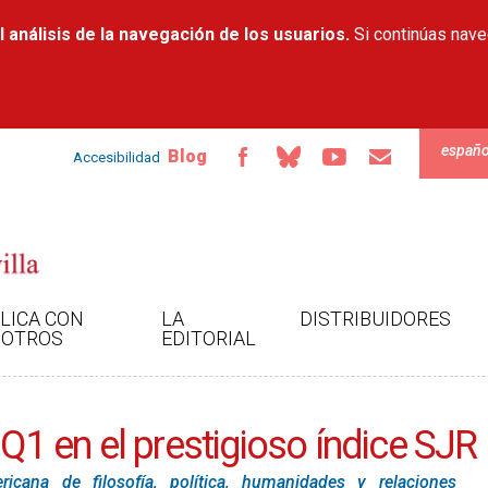
Pasar al
 análisis de la navegación de los usuarios.
contenido
Si continúas nav
principal
españo
Blog
Accesibilidad
LICA CON
LA
DISTRIBUIDORES
OTROS
EDITORIAL
 Q1 en el prestigioso índice SJR
ricana de filosofía, política, humanidades y relaciones