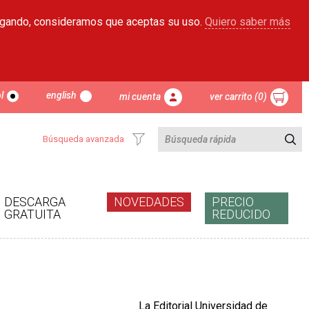
egando, consideramos que aceptas su uso.
Quiero saber más
l
english
mi cuenta
ver carrito (0)
Búsqueda avanzada
DESCARGA
NOVEDADES
PRECIO
GRATUITA
REDUCIDO
La Editorial Universidad de