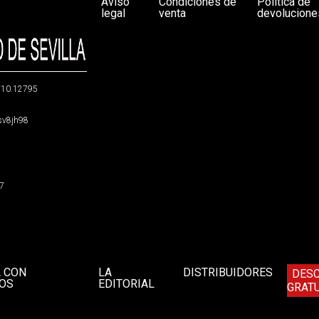
Aviso
Condiciones de
Política de
legal
venta
devolucione
g/10.12795
5sv8jh98
47
A CON
LA
DISTRIBUIDORES
DES
OS
EDITORIAL
GRATU