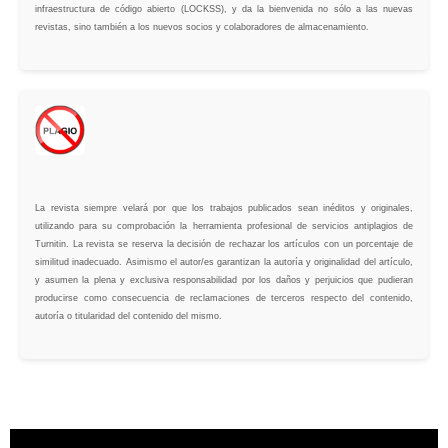
infraestructura de código abierto (LOCKSS), y da la bienvenida no sólo a las nuevas
revistas, sino también a los nuevos socios y colaboradores de almacenamiento.
La revista siempre velará por que los trabajos publicados sean inéditos y originales,
utilizando para su comprobación la herramienta profesional de servicios antiplagios de
Turnitin. La revista se reserva la decisión de rechazar los artículos con un porcentaje de
similitud inadecuado. Asimismo el autor/es garantizan la autoría y originalidad del artículo,
y asumen la plena y exclusiva responsabilidad por los daños y perjuicios que pudieran
producirse como consecuencia de reclamaciones de terceros respecto del contenido,
autoría o titularidad del contenido del mismo.