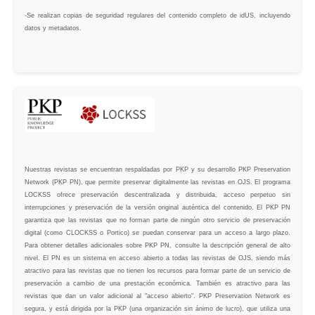
-Se realizan copias de seguridad regulares del contenido completo de idUS, incluyendo
datos y metadatos.
Nuestras revistas se encuentran respaldadas por PKP y su desarrollo PKP Preservation
Network (PKP PN), que permite preservar digitalmente las revistas en OJS. El programa
LOCKSS ofrece preservación descentralizada y distribuida, acceso perpetuo sin
interrupciones y preservación de la versión original auténtica del contenido. El PKP PN
garantiza que las revistas que no forman parte de ningún otro servicio de preservación
digital (como CLOCKSS o Portico) se puedan conservar para un acceso a largo plazo.
Para obtener detalles adicionales sobre PKP PN, consulte la descripción general de alto
nivel. El PN es un sistema en acceso abierto a todas las revistas de OJS, siendo más
atractivo para las revistas que no tienen los recursos para formar parte de un servicio de
preservación a cambio de una prestación económica. También es atractivo para las
revistas que dan un valor adicional al "acceso abierto". PKP Preservation Network es
segura, y está dirigida por la PKP (una organización sin ánimo de lucro), que utiliza una