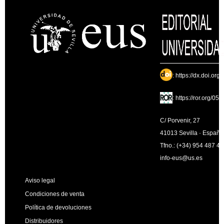
:
https://dx.doi.org
:
https://ror.org/05
C/ Porvenir, 27
41013 Sevilla · España
Tfno.: (+34) 954 487 4
info-eus@us.es
Aviso legal
Condiciones de venta
Política de devoluciones
Distribuidores