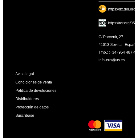
:
https://dx.doi.org
:
https://ror.org/05
C/ Porvenir, 27
41013 Sevilla · España
Tfno.: (+34) 954 487 4
info-eus@us.es
Aviso legal
Condiciones de venta
Política de devoluciones
Distribuidores
Protección de datos
Suscríbase