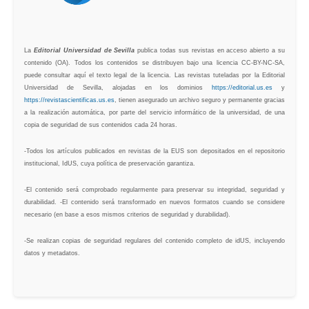
La
Editorial Universidad de Sevilla
publica todas sus revistas en acceso abierto a su
contenido (OA). Todos los contenidos se distribuyen bajo una licencia CC-BY-NC-SA,
puede consultar aquí el texto legal de la licencia. Las revistas tuteladas por la Editorial
Universidad de Sevilla, alojadas en los dominios
https://editorial.us.es
y
https://revistascientificas.us.es
, tienen asegurado un archivo seguro y permanente gracias
a la realización automática, por parte del servicio informático de la universidad, de una
copia de seguridad de sus contenidos cada 24 horas.
-Todos los artículos publicados en revistas de la EUS son depositados en el repositorio
institucional, IdUS, cuya política de preservación garantiza.
-El contenido será comprobado regularmente para preservar su integridad, seguridad y
durabilidad. -El contenido será transformado en nuevos formatos cuando se considere
necesario (en base a esos mismos criterios de seguridad y durabilidad).
-Se realizan copias de seguridad regulares del contenido completo de idUS, incluyendo
datos y metadatos.