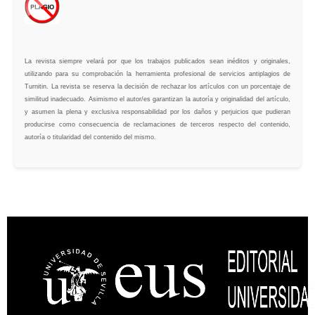
La revista siempre velará por que los trabajos publicados sean inéditos y originales,
utilizando para su comprobación la herramienta profesional de servicios antiplagios de
Turnitin. La revista se reserva la decisión de rechazar los artículos con un porcentaje de
similitud inadecuado. Asimismo el autor/es garantizan la autoría y originalidad del artículo,
y asumen la plena y exclusiva responsabilidad por los daños y perjuicios que pudieran
producirse como consecuencia de reclamaciones de terceros respecto del contenido,
autoría o titularidad del contenido del mismo.