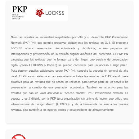
Nuestras revistas se encuentran respaldadas por PKP y su desarrollo PKP Preservation
Network (PKP PN), que permite preservar digitalmente las revistas en OJS. El programa
LOCKSS ofrece preservación descentralizada y distribuida, acceso perpetuo sin
interrupciones y preservación de la versión original auténtica del contenido. El PKP PN
garantiza que las revistas que no forman parte de ningún otro servicio de preservación
digital (como CLOCKSS o Portico) se puedan conservar para un acceso a largo plazo.
Para obtener detalles adicionales sobre PKP PN, consulte la descripción general de alto
nivel. El PN es un sistema en acceso abierto a todas las revistas de OJS, siendo más
atractivo para las revistas que no tienen los recursos para formar parte de un servicio de
preservación a cambio de una prestación económica. También es atractivo para las
revistas que dan un valor adicional al "acceso abierto". PKP Preservation Network es
segura, y está dirigida por la PKP (una organización sin ánimo de lucro), que utiliza una
infraestructura de código abierto (LOCKSS), y da la bienvenida no sólo a las nuevas
revistas, sino también a los nuevos socios y colaboradores de almacenamiento.