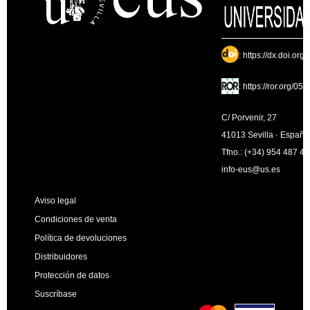
:
https://dx.doi.org
:
https://ror.org/05
C/ Porvenir, 27
41013 Sevilla · España
Tfno.: (+34) 954 487 4
info-eus@us.es
Aviso legal
Condiciones de venta
Política de devoluciones
Distribuidores
Protección de datos
Suscríbase