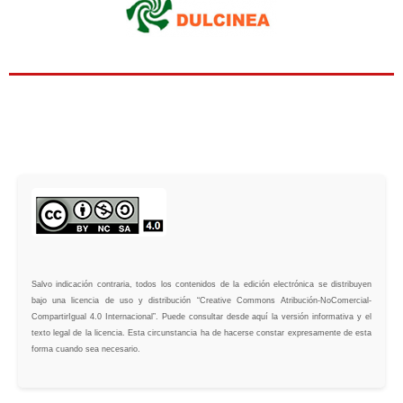
Salvo indicación contraria, todos los contenidos de la edición electrónica se distribuyen
bajo una licencia de uso y distribución “Creative Commons Atribución-NoComercial-
CompartirIgual 4.0 Internacional”. Puede consultar desde aquí la versión informativa y el
texto legal de la licencia. Esta circunstancia ha de hacerse constar expresamente de esta
forma cuando sea necesario.