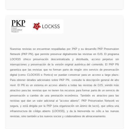
Nuestras revistas se encuentran respaldadas por PKP y su desarrollo PKP Preservation
Network (PKP PN), que permite preservar digitalmente las revistas en OJS. El programa
LOCKSS ofrece preservación descentralizada y distribuida, acceso perpetuo sin
interrupciones y preservación de la versión original auténtica del contenido. El PKP PN
garantiza que las revistas que no forman parte de ningún otro servicio de preservación
digital (como CLOCKSS o Portico) se puedan conservar para un acceso a largo plazo.
Para obtener detalles adicionales sobre PKP PN, consulte la descripción general de alto
nivel. El PN es un sistema en acceso abierto a todas las revistas de OJS, siendo más
atractivo para las revistas que no tienen los recursos para formar parte de un servicio de
preservación a cambio de una prestación económica. También es atractivo para las
revistas que dan un valor adicional al "acceso abierto". PKP Preservation Network es
segura, y está dirigida por la PKP (una organización sin ánimo de lucro), que utiliza una
infraestructura de código abierto (LOCKSS), y da la bienvenida no sólo a las nuevas
revistas, sino también a los nuevos socios y colaboradores de almacenamiento.