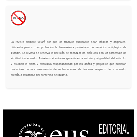
La revista siempre velará por que los trabajos publicados sean inéditos y originales,
utilizando para su comprobación la herramienta profesional de servicios antiplagios de
Turnitin. La revista se reserva la decisión de rechazar los artículos con un porcentaje de
similitud inadecuado. Asimismo el autor/es garantizan la autoría y originalidad del artículo,
y asumen la plena y exclusiva responsabilidad por los daños y perjuicios que pudieran
producirse como consecuencia de reclamaciones de terceros respecto del contenido,
autoría o titularidad del contenido del mismo.