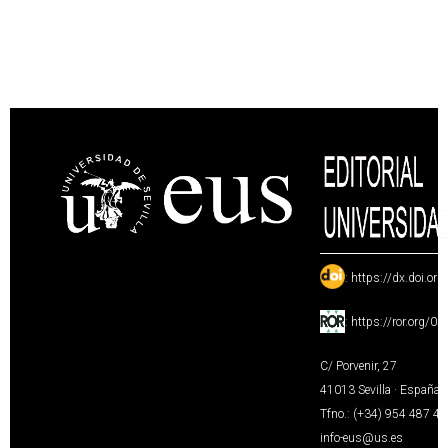
:
https://dx.doi.or
:
https://ror.org/0
C/ Porvenir, 27
41013 Sevilla · España
Tfno.: (+34) 954 487 4
info-eus@us.es