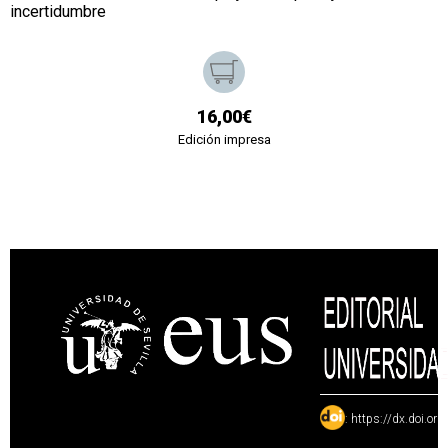
incertidumbre
16,00€
Edición impresa
:
https://dx.doi.or