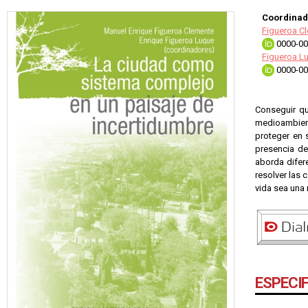
Coordinad
Figueroa C
0000-00
Figueroa Lu
0000-00
Conseguir qu
medioambient
proteger en 
presencia de 
aborda difer
resolver las 
vida sea una 
ESPECI