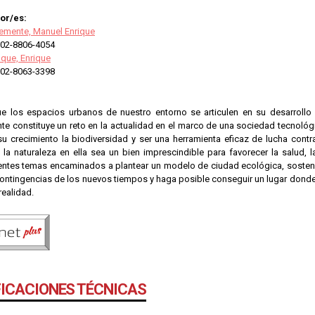
or/es:
lemente, Manuel Enrique
02-8806-4054
que, Enrique
02-8063-3398
e los espacios urbanos de nuestro entorno se articulen en su desarroll
e constituye un reto en la actualidad en el marco de una sociedad tecnoló
su crecimiento la biodiversidad y ser una herramienta eficaz de lucha contr
la naturaleza en ella sea un bien imprescindible para favorecer la salud, la 
entes temas encaminados a plantear un modelo de ciudad ecológica, sostenib
contingencias de los nuevos tiempos y haga posible conseguir un lugar donde 
realidad.
FICACIONES TÉCNICAS