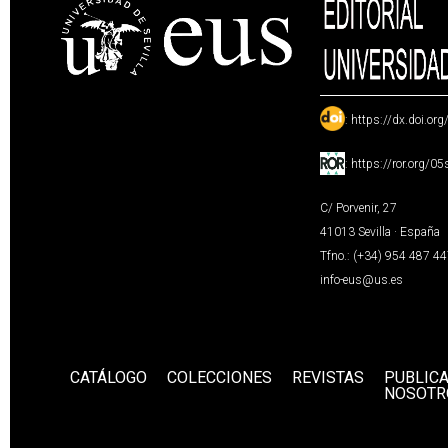
:
https://dx.doi.or
:
https://ror.org/0
C/ Porvenir, 27
41013 Sevilla · España
Tfno.: (+34) 954 487 4
info-eus@us.es
CATÁLOGO
COLECCIONES
REVISTAS
PUBLIC
NOSOTR