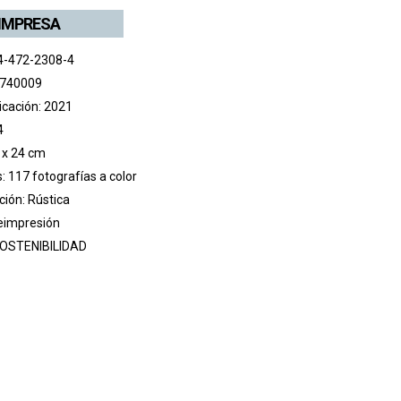
 IMPRESA
4-472-2308-4
 740009
icación: 2021
4
 x 24 cm
s: 117 fotografías a color
ión: Rústica
reimpresión
OSTENIBILIDAD