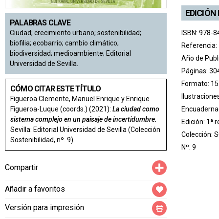
EDICIÓN
PALABRAS CLAVE
ISBN: 978-8
Ciudad; crecimiento urbano; sostenibilidad;
biofilia; ecobarrio; cambio climático;
Referencia:
biodiversidad; medioambiente; Editorial
Año de Publ
Universidad de Sevilla.
Páginas: 30
Formato: 15
CÓMO CITAR ESTE TÍTULO
Ilustracione
Figueroa Clemente, Manuel Enrique y Enrique
Encuadernac
Figueroa-Luque (coords.) (2021):
La ciudad como
sistema complejo en un paisaje de incertidumbre.
Edición: 1ª 
Sevilla: Editorial Universidad de Sevilla (Colección
Colección:
S
Sostenibilidad, nº. 9).
Nº: 9
Compartir
Compartir
Añadir a favoritos
Versión para impresión