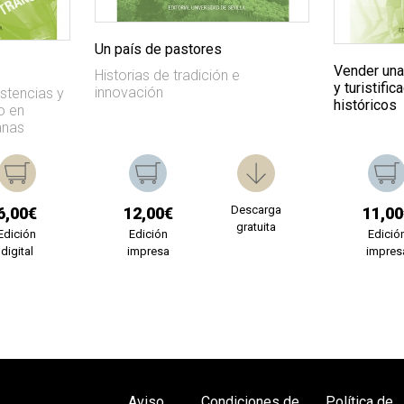
Un país de pastores
Vender una 
Historias de tradición e
y turistifi
innovación
stencias y
históricos
o en
anas
Descarga
6,00€
12,00€
11,00
gratuita
Edición
Edición
Edició
digital
impresa
impres
Aviso
Condiciones de
Política de