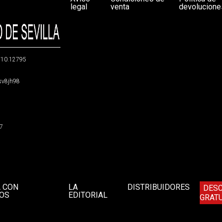
legal
venta
devolucione
g/10.12795
5sv8jh98
47
A CON
LA
DISTRIBUIDORES
DES
OS
EDITORIAL
GRATU