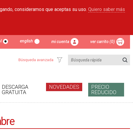
egando, consideramos que aceptas su uso.
Quiero saber más
l
english
mi cuenta
ver carrito (0)
Búsqueda avanzada
DESCARGA
NOVEDADES
PRECIO
GRATUITA
REDUCIDO
mbre