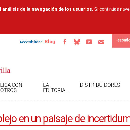
Pasar al
 análisis de la navegación de los usuarios.
contenido
Si continúas nav
principal
españo
Blog
Accesibilidad
LICA CON
LA
DISTRIBUIDORES
OTROS
EDITORIAL
jo en un paisaje de incertidu