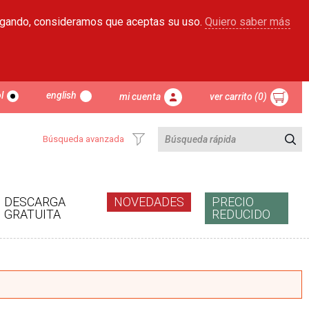
egando, consideramos que aceptas su uso.
Quiero saber más
l
english
mi cuenta
ver carrito (0)
Búsqueda avanzada
DESCARGA
NOVEDADES
PRECIO
GRATUITA
REDUCIDO