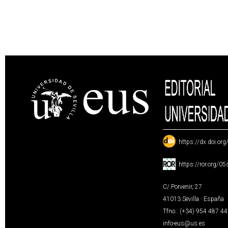
:
https://dx.doi.or
:
https://ror.org/0
C/ Porvenir, 27
41013 Sevilla · España
Tfno.: (+34) 954 487 4
info-eus@us.es