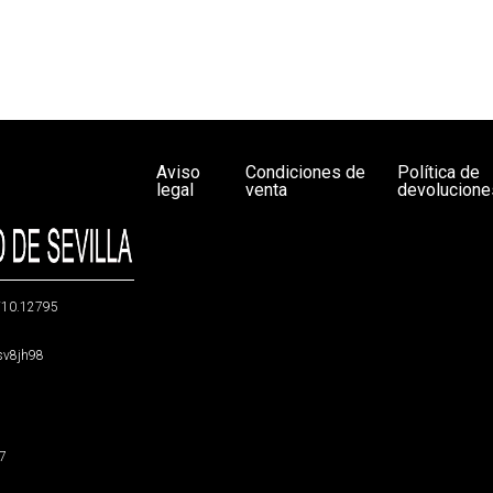
Aviso
Condiciones de
Política de
legal
venta
devolucione
g/10.12795
5sv8jh98
47