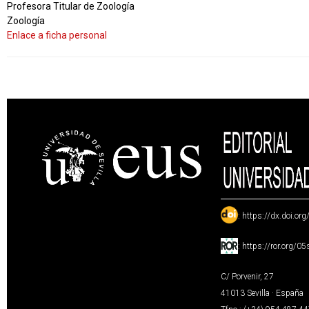
Profesora Titular de Zoología
Zoología
Enlace a ficha personal
:
https://dx.doi.or
:
https://ror.org/0
C/ Porvenir, 27
41013 Sevilla · España