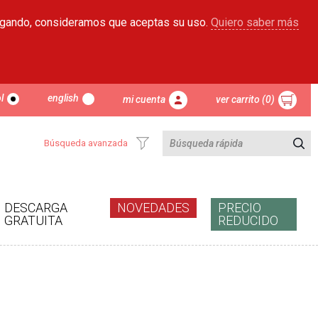
egando, consideramos que aceptas su uso.
Quiero saber más
l
english
mi cuenta
ver carrito (0)
Búsqueda avanzada
DESCARGA
NOVEDADES
PRECIO
GRATUITA
REDUCIDO