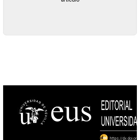
:
https://dx.doi.or