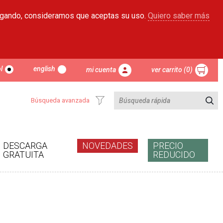
egando, consideramos que aceptas su uso.
Quiero saber más
l
english
mi cuenta
ver carrito (0)
Búsqueda avanzada
DESCARGA
NOVEDADES
PRECIO
GRATUITA
REDUCIDO