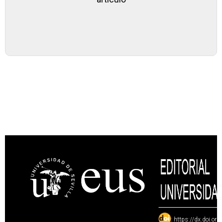
:
https://dx.doi.or