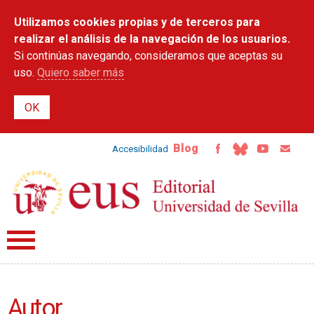
Pasar al
Utilizamos cookies propias y de terceros para
contenido
principal
realizar el análisis de la navegación de los usuarios.
Si continúas navegando, consideramos que aceptas su
uso.
Quiero saber más
Blog
Accesibilidad
Autor